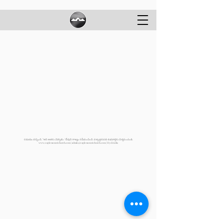
సమయం వచ్చింది, ”అని అతను చెప్పాడు. “దేవుని రాజ్యం సమీపించింది. పశ్చాత్తాపపడి శుభవార్తను విశ్వసించండి.
www.eaglemountchurch.com
|
admin@eaglemountchurch.com
| Hyd.India