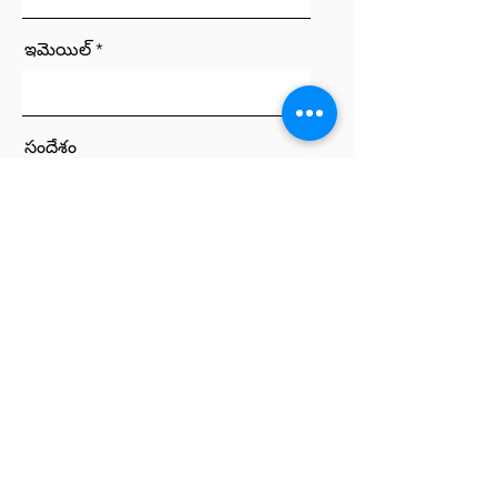
ఇమెయిల్
సందేశం
పంపండి