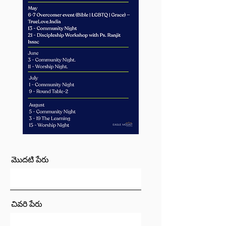
మొదటి పేరు
చివరి పేరు