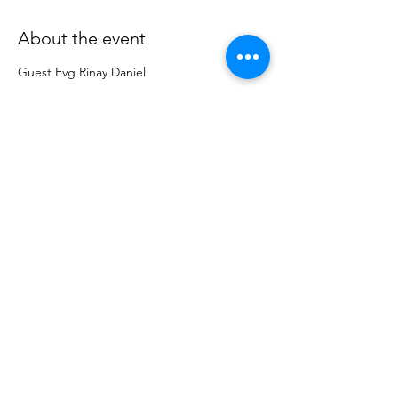
About the event
Guest Evg Rinay Daniel
“Table Talks” is a one night event being
curated by Eagle Mount Church with an
audience of about 30-50 people in Eagle
Mount Church, Hyderabad. Our goal is to
bring together bright and God filled minds
to give talks and have conversations and
Q&A that are idea-focused, life centered
and on a wide range of subjects, to build up
faith to share insights and wisdom to foster
learning, inspiration and wonder – and
provoke conversations that matter.
Share this event