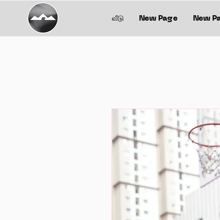
வீடு
New Page
New P